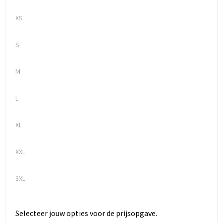
XS
S
M
L
XL
XXL
3XL
Selecteer jouw opties voor de prijsopgave.