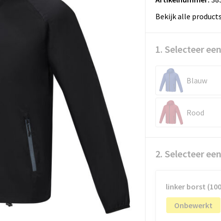
Bekijk alle product
1. Selecteer een
Blauw
Rood
2. Selecteer ee
linker borst (1
Onbewerkt