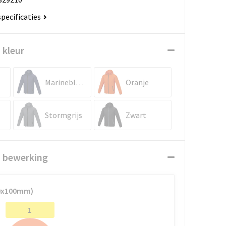
specificaties
 kleur
Marineblauw
Oranje
Stormgrijs
Zwart
n bewerking
00x100mm)
1