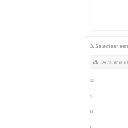
3. Selecteer ee
De minimale b
XS
S
M
L