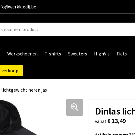
info@werkkledij.be
n
Werkschoenen
T-shirts
Sweaters
HighVis
Fiets
tverkoop
 lichtgewicht heren jas
Dinlas li
€ 13,49
vanaf
Artikelnummer:
38