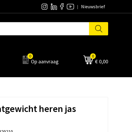
Nieuwsbrief
0
0
Op aanvraag
€ 0,00
chtgewicht heren jas
329210