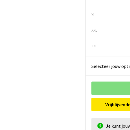
XL
XXL
3XL
Selecteer jouw opti
Vrijblijvend
Je kunt jou