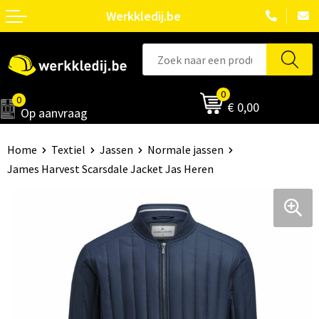
Werkkledij.be
0
0
€ 0,00
Op aanvraag
Home
Textiel
Jassen
Normale jassen
James Harvest Scarsdale Jacket Jas Heren