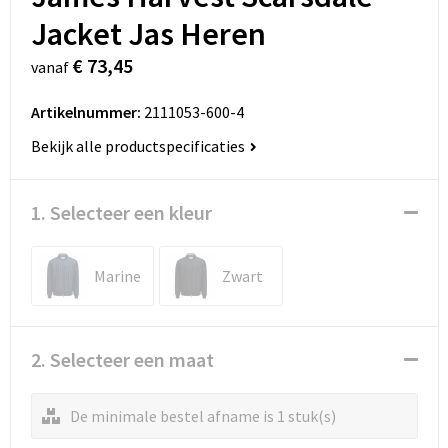
Jacket Jas Heren
€ 73,45
vanaf
Artikelnummer:
2111053-600-4
Bekijk alle productspecificaties
1. Selecteer een kleur
Marine
Zwart
2. Selecteer een maat
De minimale bestel afname is 1 stuk(s)