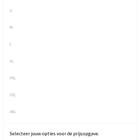
S
M
L
XL
XXL
3XL
4XL
Selecteer jouw opties voor de prijsopgave.