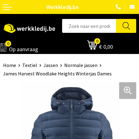
Werkkledij.be
0
0
€ 0,00
Op aanvraag
Home
Textiel
Jassen
Normale jassen
James Harvest Woodlake Heights Winterjas Dames