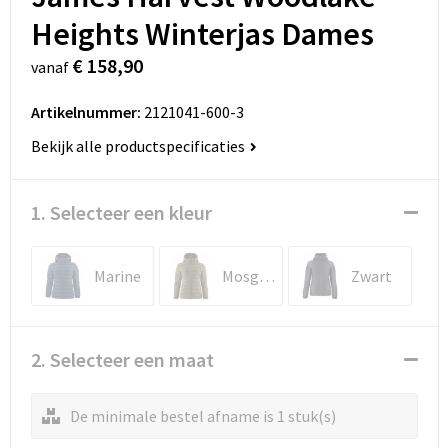
Heights Winterjas Dames
€ 158,90
vanaf
Artikelnummer:
2121041-600-3
Bekijk alle productspecificaties
1. Selecteer een kleur
Marine
Mosgroen
Zwart
2. Selecteer een maat
De minimale bestel afname is 1 stuk(s)