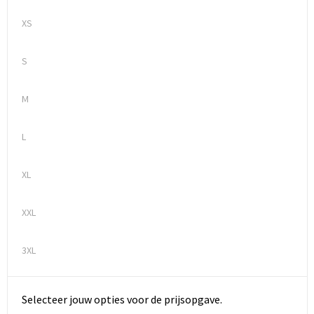
XS
S
M
L
XL
XXL
3XL
Selecteer jouw opties voor de prijsopgave.