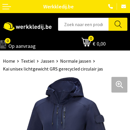
Werkkledij.be
0
0
€ 0,00
Op aanvraag
Home
Textiel
Jassen
Normale jassen
Kai unisex lichtgewicht GRS gerecycled circulair jas