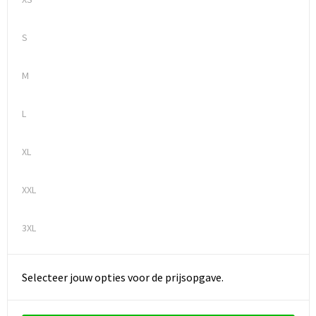
S
M
L
XL
XXL
3XL
Selecteer jouw opties voor de prijsopgave.