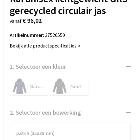
gerecycled circulair jas
€ 96,02
vanaf
Artikelnummer:
37526550
Bekijk alle productspecificaties
1. Selecteer een kleur
Marineblauw
Zwart
2. Selecteer een bewerking
patch (35x35mm)