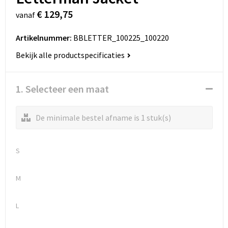
€ 129,75
vanaf
Artikelnummer:
BBLETTER_100225_100220
Bekijk alle productspecificaties
1. Selecteer een maat
De minimale bestel afname is 1 stuk(s)
S
M
L