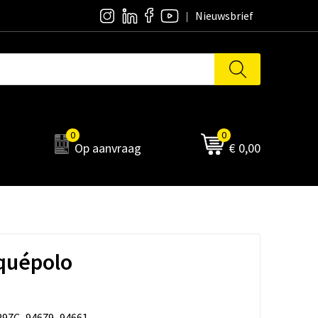
Nieuwsbrief
0
0
Op aanvraag
€ 0,00
quépolo
297C_94679_94661