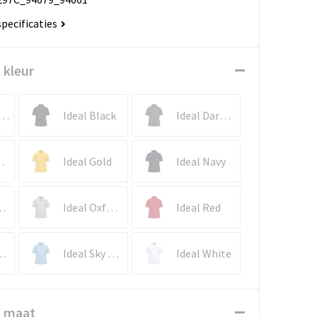
specificaties
 kleur
al Atoll Blue
Ideal Black
Ideal Dark Grey
chsia
Ideal Gold
Ideal Navy
Orange
Ideal Oxford Grey
Ideal Red
oyal Blue
Ideal Sky Blue
Ideal White
n maat