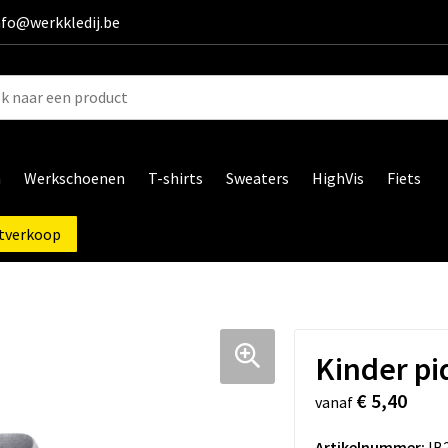
info@werkkledij.be
n
Werkschoenen
T-shirts
Sweaters
HighVis
Fiets
tverkoop
Kinder pi
€ 5,40
vanaf
Artikelnummer:
IB