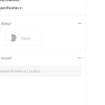
specificaties
 kleur
blauw
Zwart
n maat
estel afname is 1 stuk(s)