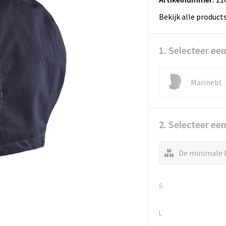
Bekijk alle product
1. Selecteer een
Marine
2. Selecteer ee
De minimale b
S
L