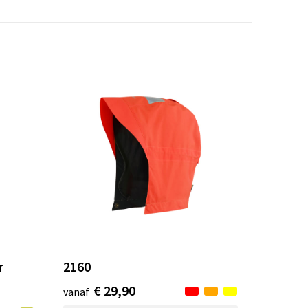
r
2160
€ 29,90
vanaf