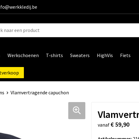
info@werkkledij.be
n
Werkschoenen
T-shirts
Sweaters
HighVis
Fiets
tverkoop
ns
Vlamvertragende capuchon
Vlamvert
€ 59,90
vanaf
Artikelnummer:
21