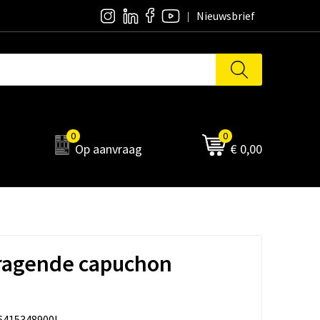
Nieuwsbrief
0
0
Op aanvraag
€ 0,00
ragende capuchon
6415348900L