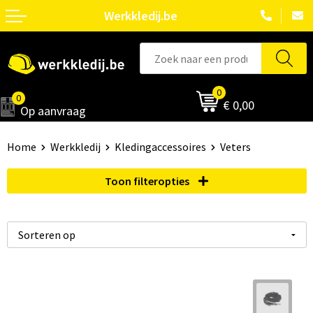
Werkkledij.be
0
0
€ 0,00
Op aanvraag
Home
Werkkledij
Kledingaccessoires
Veters
Toon filteropties