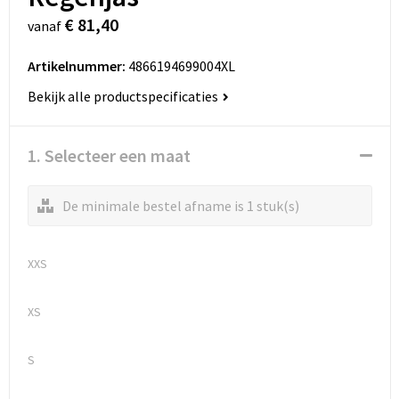
€ 81,40
vanaf
Artikelnummer:
4866194699004XL
Bekijk alle productspecificaties
1. Selecteer een maat
De minimale bestel afname is 1 stuk(s)
XXS
XS
S