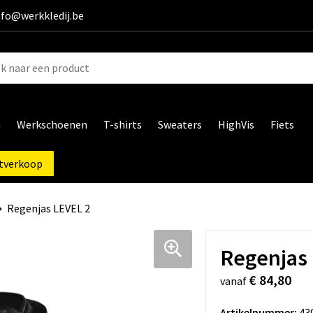
info@werkkledij.be
n
Werkschoenen
T-shirts
Sweaters
HighVis
Fiets
tverkoop
Regenjas LEVEL 2
Regenjas
€ 84,80
vanaf
Artikelnummer:
43