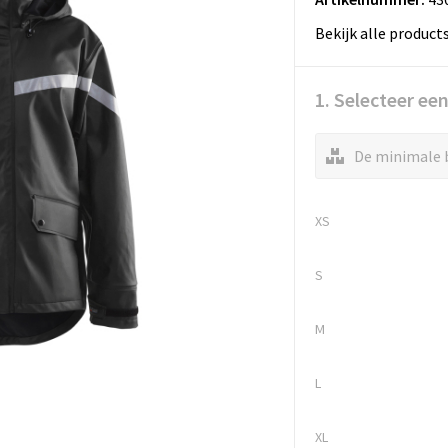
Bekijk alle product
1. Selecteer ee
De minimale b
XS
S
M
L
XL