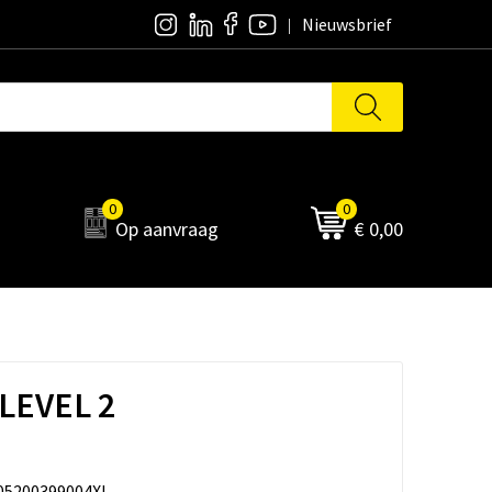
Nieuwsbrief
0
0
Op aanvraag
€ 0,00
 LEVEL 2
05200399004XL