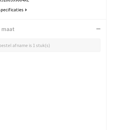
specificaties
n maat
estel afname is 1 stuk(s)