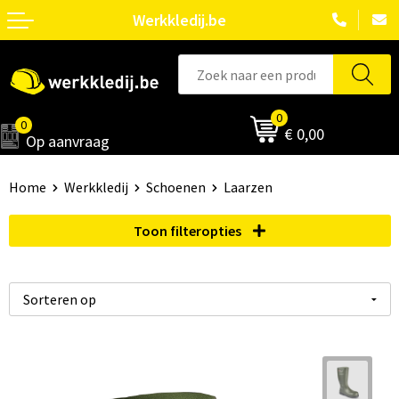
Werkkledij.be
0
0
€ 0,00
Op aanvraag
Home
Werkkledij
Schoenen
Laarzen
Toon filteropties