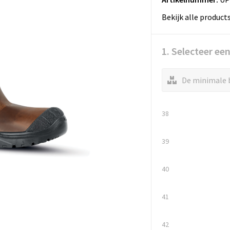
Bekijk alle product
1. Selecteer ee
De minimale b
38
39
40
41
42