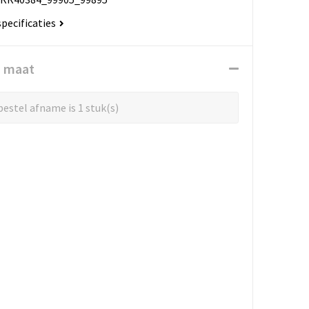
specificaties
n maat
estel afname is 1 stuk(s)