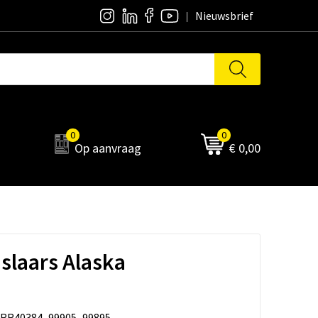
Nieuwsbrief
0
0
Op aanvraag
€ 0,00
dslaars Alaska
RR40384_99905_99895