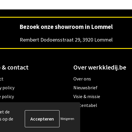
Bezoek onze showroom in Lommel
Rembert Dodoensstraat 29, 3920 Lommel
 & contact
Over werkkledij.be
ct
Over ons
y policy
Nieuwsbrief
 policy
Visie & missie
ene verkoopsvoorwaarden
Matentabel
et de
s op de
Weigeren