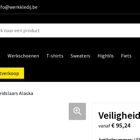
info@werkkledij.be
n
Werkschoenen
T-shirts
Sweaters
HighVis
Fiets
tverkoop
eidslaars Alaska
Veilighei
€ 95,24
vanaf
Artikelnummer:
UP