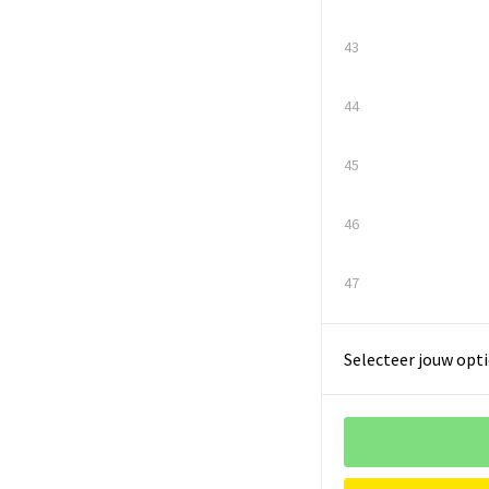
43
44
45
46
47
Selecteer jouw opti