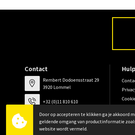
Contact
Hulp
Rembert Dodoensstraat 29
Conta
3920 Lommel
Privac
Cookie
+32 (0)11 810 610
Algem
Door op accepteren te klikken ga je akkoord m
FAQ
info@werkkledij.be
geldende omgang van productinformatie zoal
website wordt vermeld.