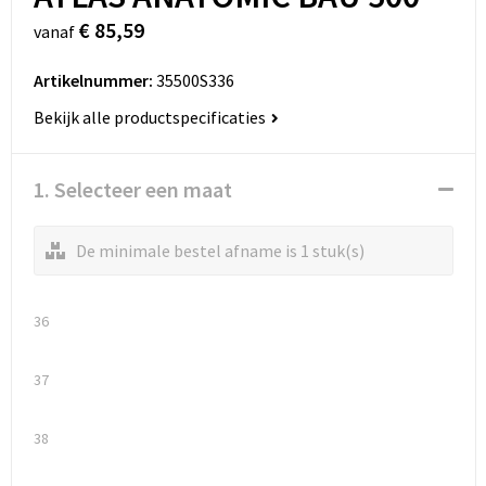
€ 85,59
vanaf
Artikelnummer:
35500S336
Bekijk alle productspecificaties
1. Selecteer een maat
De minimale bestel afname is 1 stuk(s)
36
37
38