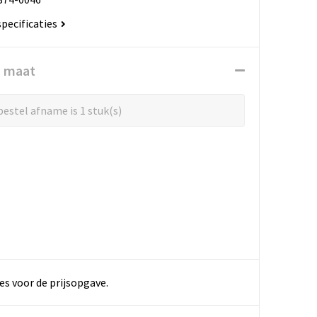
specificaties
n maat
estel afname is 1 stuk(s)
es voor de prijsopgave.