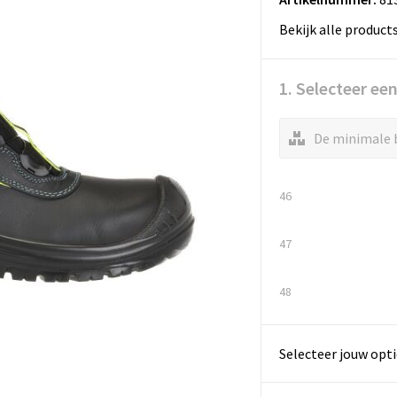
Bekijk alle product
1. Selecteer ee
De minimale b
46
47
48
Selecteer jouw opti