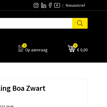
Nieuwsbrief
0
0
Op aanvraag
€ 0,00
ling Boa Zwart
374-0046