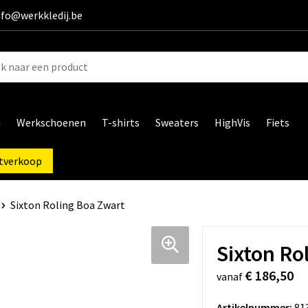
info@werkkledij.be
n
Werkschoenen
T-shirts
Sweaters
HighVis
Fiets
tverkoop
Sixton Roling Boa Zwart
Sixton Ro
€ 186,50
vanaf
Artikelnummer:
81