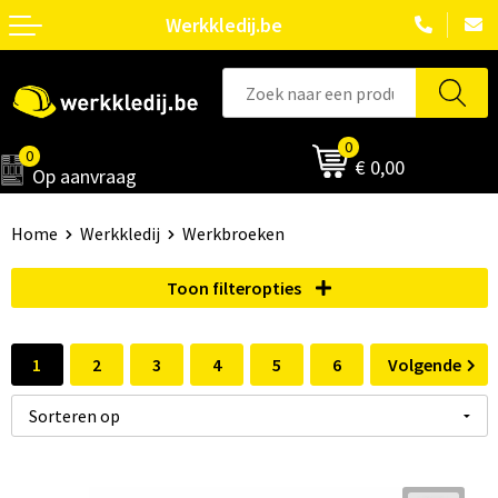
Werkkledij.be
0
0
€ 0,00
Op aanvraag
Home
Werkkledij
Werkbroeken
Toon filteropties
1
2
3
4
5
6
Volgende