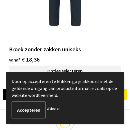
Broek zonder zakken uniseks
€ 18,36
vanaf
Opties selecteren
Door op accepteren te klikken ga je akkoord met de
geldende omgang van productinformatie zoals op de
1
2
3
4
5
6
Volgende
website wordt vermeld.
Weigeren