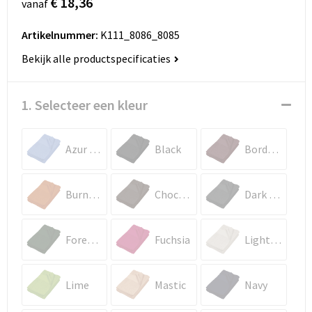
€ 18,36
vanaf
Artikelnummer:
K111_8086_8085
Bekijk alle productspecificaties
1. Selecteer een kleur
Azur Blue
Black
Bordeaux
Burnt Orange
Chocolate
Dark Grey
Forest Green
Fuchsia
Light Angora
Lime
Mastic
Navy